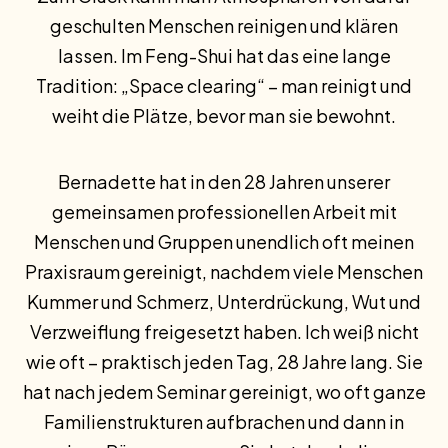
geschulten Menschen reinigen und klären
lassen. Im Feng-Shui hat das eine lange
Tradition: „Space clearing“ – man reinigt und
weiht die Plätze, bevor man sie bewohnt.
Bernadette hat in den 28 Jahren unserer
gemeinsamen professionellen Arbeit mit
Menschen und Gruppen unendlich oft meinen
Praxisraum gereinigt, nachdem viele Menschen
Kummer und Schmerz, Unterdrückung, Wut und
Verzweiflung freigesetzt haben. Ich weiß nicht
wie oft – praktisch jeden Tag, 28 Jahre lang. Sie
hat nach jedem Seminar gereinigt, wo oft ganze
Familienstrukturen aufbrachen und dann in