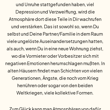
und Unruhe stattgefunden haben, viel
Depression und Verzweiflung, wird die
Atmosphäre dort diese Teile in Dir wachrufen
und verstärken. Das ist sowohl so, wenn Du
selbst und Deine Partner/Familie in dem Raum
viele ungelöste Auseinandersetzungen hatten,
als auch, wenn Du in eine neue Wohnung ziehst,
wo die Vormieter oder Vorbesitzer sich mit
negativen Emotionen herumschlagen mußten. In
alten Häusern findet man Schichten von vielen
Generationen, Ängste, die noch vom Krieg
herrühren oder sogar von den beiden
Weltkriegen, viele kollektive Formen.
Zum Glück kann man Atmosphären von dafür