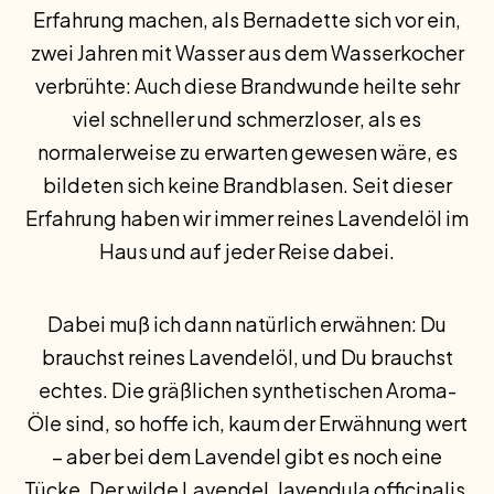
Erfahrung machen, als Bernadette sich vor ein,
zwei Jahren mit Wasser aus dem Wasserkocher
verbrühte: Auch diese Brandwunde heilte sehr
viel schneller und schmerzloser, als es
normalerweise zu erwarten gewesen wäre, es
bildeten sich keine Brandblasen. Seit dieser
Erfahrung haben wir immer reines Lavendelöl im
Haus und auf jeder Reise dabei.
Dabei muß ich dann natürlich erwähnen: Du
brauchst reines Lavendelöl, und Du brauchst
echtes. Die gräßlichen synthetischen Aroma-
Öle sind, so hoffe ich, kaum der Erwähnung wert
– aber bei dem Lavendel gibt es noch eine
Tücke. Der wilde Lavendel, lavendula officinalis,