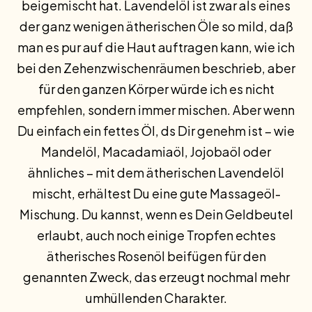
beigemischt hat. Lavendelöl ist zwar als eines
der ganz wenigen ätherischen Öle so mild, daß
man es pur auf die Haut auftragen kann, wie ich
bei den Zehenzwischenräumen beschrieb, aber
für den ganzen Körper würde ich es nicht
empfehlen, sondern immer mischen. Aber wenn
Du einfach ein fettes Öl, ds Dir genehm ist – wie
Mandelöl, Macadamiaöl, Jojobaöl oder
ähnliches – mit dem ätherischen Lavendelöl
mischt, erhältest Du eine gute Massageöl-
Mischung. Du kannst, wenn es Dein Geldbeutel
erlaubt, auch noch einige Tropfen echtes
ätherisches Rosenöl beifügen für den
genannten Zweck, das erzeugt nochmal mehr
umhüllenden Charakter.