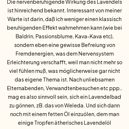
Die nervenberuhigende Wirkung des Lavendels
ist hinreichend bekannt. Interessant von meiner
Warte ist darin, daß ich weniger einen klassisch
beruhigenden Effekt wahrnehmen kann (wie bei
Baldrin, Passionsblume, Kava-Kava etc),
sondern eben eine gewisse Befreiung von
Fremdenergien, was dem Nervensystem
Erleichterung verschafft, weil man nicht mehr so
viel fühlen muß, was möglicherweise gar nicht
das eigene Thema ist. Nach unliebsamen
Elternabenden, Verwandtenbesuchen etc ppp..
mag es also sinnvoll sein, sich ein Lavendelbad
zu gönnen, zB. das von Weleda. Und sich dann
noch mit einem fetten Öl einzuölen, dem man
einige Tropfen ätherisches Lavendelöl