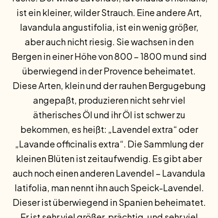
ist ein kleiner, wilder Strauch. Eine andere Art,
lavandula angustifolia, ist ein wenig größer,
aber auch nicht riesig. Sie wachsen in den
Bergen in einer Höhe von 800 – 1800 m und sind
überwiegend in der Provence beheimatet.
Diese Arten, klein und der rauhen Bergugebung
angepaßt, produzieren nicht sehr viel
ätherisches Öl und ihr Öl ist schwer zu
bekommen, es heißt: „Lavendel extra“ oder
„Lavande officinalis extra“. Die Sammlung der
kleinen Blüten ist zeitaufwendig. Es gibt aber
auch noch einen anderen Lavendel – Lavandula
latifolia, man nennt ihn auch Speick-Lavendel.
Dieser ist überwiegend in Spanien beheimatet.
Er ist sehr viel größer, prächtig, und sehr viel