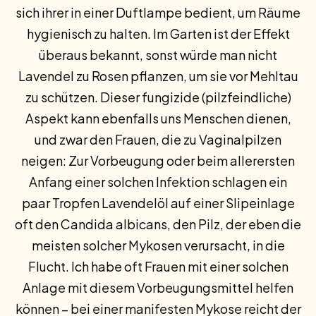
sich ihrer in einer Duftlampe bedient, um Räume
hygienisch zu halten. Im Garten ist der Effekt
überaus bekannt, sonst würde man nicht
Lavendel zu Rosen pflanzen, um sie vor Mehltau
zu schützen. Dieser fungizide (pilzfeindliche)
Aspekt kann ebenfalls uns Menschen dienen,
und zwar den Frauen, die zu Vaginalpilzen
neigen: Zur Vorbeugung oder beim allerersten
Anfang einer solchen Infektion schlagen ein
paar Tropfen Lavendelöl auf einer Slipeinlage
oft den Candida albicans, den Pilz, der eben die
meisten solcher Mykosen verursacht, in die
Flucht. Ich habe oft Frauen mit einer solchen
Anlage mit diesem Vorbeugungsmittel helfen
können – bei einer manifesten Mykose reicht der