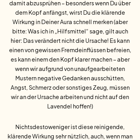
damit abzusprühen – besonders wenn Du über
dem Kopf anfängst, wirst Du die klärende
Wirkung in Deiner Aura schnell merken (aber
bitte: Was ich in „Hilfsmittel“ sage, gilt auch
hier: Das verändert nicht die Ursache! Es kann
einen von gewissen Fremdeinflüssen befreien,
es kann einem den Kopf klarer machen – aber
wenn wir aufgrund von unaufgearbeiteten
Mustern negative Gedanken ausschütten,
Angst, Schmerz oder sonstiges Zeug, müssen
wir an der Ursache arbeiten und nicht auf den
Lavendel hoffen!)
Nichtsdestoweniger ist diese reinigende,
klärende Wirkung sehr nützlich, auch, wenn man