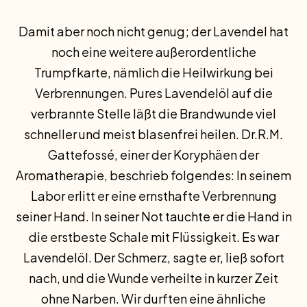
Damit aber noch nicht genug; der Lavendel hat
noch eine weitere außerordentliche
Trumpfkarte, nämlich die Heilwirkung bei
Verbrennungen. Pures Lavendelöl auf die
verbrannte Stelle läßt die Brandwunde viel
schneller und meist blasenfrei heilen. Dr.R.M.
Gattefossé, einer der Koryphäen der
Aromatherapie, beschrieb folgendes: In seinem
Labor erlitt er eine ernsthafte Verbrennung
seiner Hand. In seiner Not tauchte er die Hand in
die erstbeste Schale mit Flüssigkeit. Es war
Lavendelöl. Der Schmerz, sagte er, ließ sofort
nach, und die Wunde verheilte in kurzer Zeit
ohne Narben. Wir durften eine ähnliche