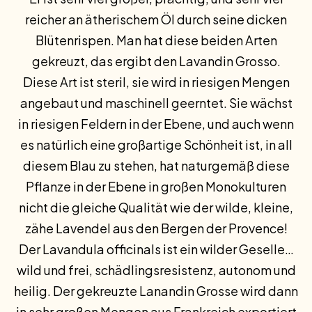
reicher an ätherischem Öl durch seine dicken
Blütenrispen. Man hat diese beiden Arten
gekreuzt, das ergibt den Lavandin Grosso.
Diese Art ist steril, sie wird in riesigen Mengen
angebaut und maschinell geerntet. Sie wächst
in riesigen Feldern in der Ebene, und auch wenn
es natürlich eine großartige Schönheit ist, in all
diesem Blau zu stehen, hat naturgemäß diese
Pflanze in der Ebene in großen Monokulturen
nicht die gleiche Qualität wie der wilde, kleine,
zähe Lavendel aus den Bergen der Provence!
Der Lavandula officinals ist ein wilder Geselle…
wild und frei, schädlingsresistenz, autonom und
heilig. Der gekreuzte Lanandin Grosse wird dann
in sehr großen Mengen aus Frankreich exportiert