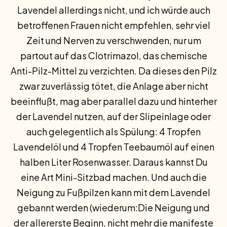
Lavendel allerdings nicht, und ich würde auch
betroffenen Frauen nicht empfehlen, sehr viel
Zeit und Nerven zu verschwenden, nur um
partout auf das Clotrimazol, das chemische
Anti-Pilz-Mittel zu verzichten. Da dieses den Pilz
zwar zuverlässig tötet, die Anlage aber nicht
beeinflußt, mag aber parallel dazu und hinterher
der Lavendel nutzen, auf der Slipeinlage oder
auch gelegentlich als Spülung: 4 Tropfen
Lavendelöl und 4 Tropfen Teebaumöl auf einen
halben Liter Rosenwasser. Daraus kannst Du
eine Art Mini-Sitzbad machen. Und auch die
Neigung zu Fußpilzen kann mit dem Lavendel
gebannt werden (wiederum:Die Neigung und
der allererste Beginn, nicht mehr die manifeste