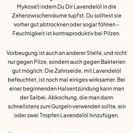
Mykose!) indem Du Dir Lavendelöl in die
Zehenzwischenräume tupfst. Du solltest sie
vorher gut abtrocknen oder sogar föhnen –
Feuchtigkeit ist kontraproduktiv bei Pilzen.
Vorbeugung ist auch an anderer Stelle, und nicht
nur gegen Pilze, sondern auch gegen Bakterien
gut möglich: Die Zahnseide, mit Lavendelöl
befeuchtet, ist noch mal einiges wirksamer. Bei
einer beginnenden Halsentzündung kann man
der Salbei, Abkochung, die man dann
schnellstens zum Gurgeln verwenden sollte, ein
oder zwei Tropfen Lavendelöl hinzufügen.